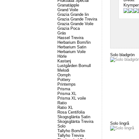
Fruktlåda Special
Granatäpple
Krymper
Grand Voile
Grazia Grande lin
Grazia Grande Trevira
Grazia Grande Voile
Grazia Poca
Gräs
Hassel Trevira
Herbarium Bom/lin
Herbarium Satin
Herbarium Voile
Solo bladgrön
Hörle
Kastanj
Lustgården Bomull
Melodi
Oomph
Pottery
Printemps
Prisma
Prisma XL
Prisma XL voile
Ratio
Ratio XL
Rosa Centifolia
Skogsglänta Satin
Skogsglänta Trevira
Solo lingrå
Solo
Tallyho Bom/lin
Tallyho Trevira