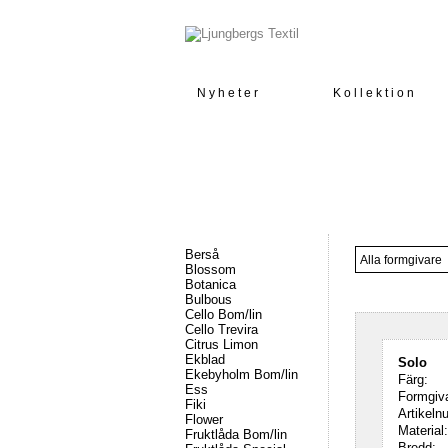
Nyheter
Kollektion
Berså
Blossom
Botanica
Bulbous
Cello Bom/lin
Cello Trevira
Citrus Limon
Ekblad
Solo
Ekebyholm Bom/lin
Färg:
Ess
Formgiva
Fiki
Artikeln
Flower
Material:
Fruktlåda Bom/lin
Bredd: